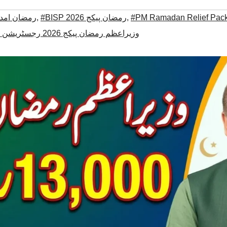
#PM Ramadan Relief Pac
,
#BISP رمضان پیکج 2026
,
#13000 رمضان امداد 
#وزیراعظم رمضان پیکج 2026 رجسٹریشن چیک