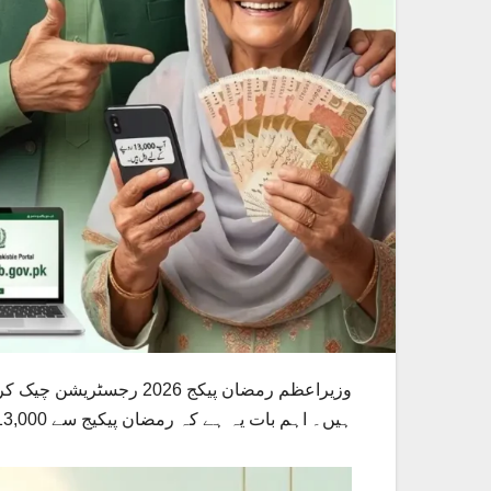
ہیں۔ اہم بات یہ ہے کہ رمضان پیکیج سے 13,000 رقم چیک کرنے اور رجسٹر کرنے کے لیے آج سے صرف 3 دن باقی ہیں، اس لیے جلد از جلد اپنی اہلیت چیک کریں۔