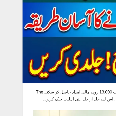
The وزیراعظم رمضان پیکج 2026 رجسٹریشن چیک کرنے کا عمل اب نہایت آسان ہے، اور مستحق خاندان اس اسکیم کے تحت 13,000 روپے مالی امداد حاصل کر سکتے