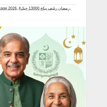
,
#رمضان ریلیف پیکج 13000 چیک
,
kage 2026