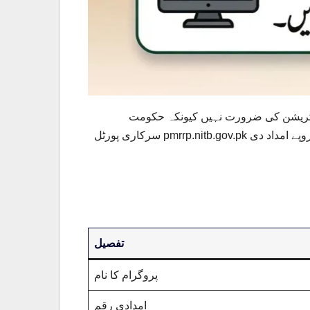
BIS اور نادرا کے ڈیٹا کے ذریعے مستحق افراد کو منتخب کر رہی ہے۔ آپ اپنا CNIC نمبر
سرکاری پورٹل pmrrp.nitb.gov.pk پر درج کر کے یا 9999 سروس کے ذریعے اہلیت معلوم کر سکتے ہیں، اور اہل افراد کو رمضان میں براہ راست 13,000 روپے امداد دی
تفصیل
پروگرام کا نام
امدادی رقم