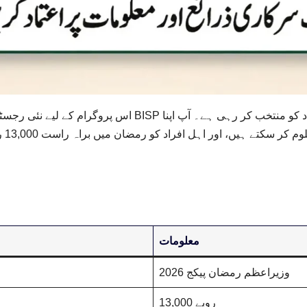
اس پروگرام کے لیے نئی رجسٹریشن کی ضرورت نہیں کیونکہ حکومت P
معلومات
وزیراعظم رمضان پیکج 2026
13,000 روپے