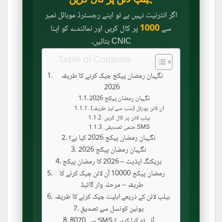
اگر انٹرنیٹ نہیں ہے تو اپنے رجسٹرڈ موبائل نمبر
1000
سے
پر کال کریں اور نمائندے کو اپنا
CNIC بتائیں۔
Table of Contents
نگہبان رمضان پیکج چیک کرنے کا طریقہ
2026
نگہبان رمضان پیکج 2026
آن لائن پورٹل (سب سے تیز طریقہ)
ہیلپ لائن پر کال کریں
حتمی تصدیقی SMS
نگہبان رمضان پیکج 2026 کیا ہے؟
نگہبان رمضان پیکج 2026
بریکنگ اپڈیٹ – 2026 کا رمضان پیکج
رمضان پیکج 10000 آن لائن چیک کرنے کا
طریقہ – مرحلہ وار گائیڈ
ہیلپ لائن کے ذریعے اہلیت چیک کرنے کا طریقہ
یونین کونسل سے تصدیق
8070 سے SMS آئے تو کیا کریں؟