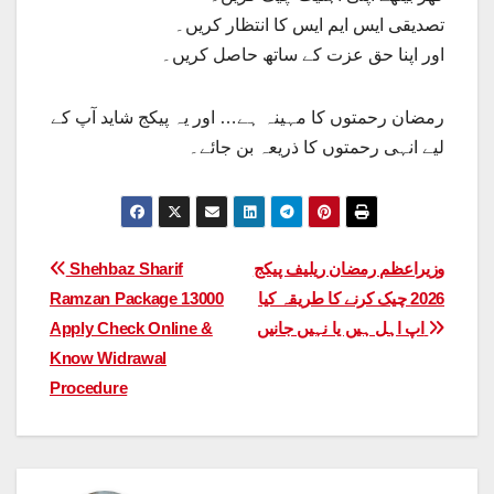
تصدیقی ایس ایم ایس کا انتظار کریں۔
اور اپنا حق عزت کے ساتھ حاصل کریں۔
رمضان رحمتوں کا مہینہ ہے… اور یہ پیکج شاید آپ کے
لیے انہی رحمتوں کا ذریعہ بن جائے۔
Post
وزیراعظم رمضان ریلیف پیکج
Shehbaz Sharif
2026 چیک کرنے کا طریقہ کیا
Ramzan Package 13000
navigation
اپ اہل ہیں یا نہیں جانیں
Apply Check Online &
Know Widrawal
Procedure