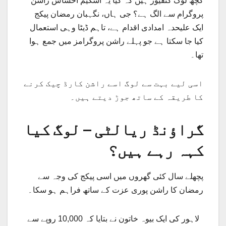
کچھ لوگ کنفیوژ ہیں کہ کیا یہ اسکیم احساس راشن
پروگرام سے الگ ہے؟ جی ہاں، نگہبان رمضان پیکج
ایک علیحدہ امدادی اقدام ہے، تاہم ڈیٹا وہی استعمال
کیا جا سکتا ہے جو پہلے راشن پروگرامز میں جمع ہوا
تھا۔
اسی لیے بہت سے لوگ اسے راشن کارڈ چیک کرنے
کا طریقہ کے ساتھ جوڑ دیتے ہیں۔
گراؤنڈ ریالٹی – لوگ کیا
کہہ رہے ہیں؟
پچھلے سال کئی گھروں میں اسی پیکج کی وجہ سے
رمضان کا راشن پوری عزت کے ساتھ فراہم ہو سکا۔
لاہور کی ایک بیوہ خاتون نے بتایا کہ 10,000 روپے سے