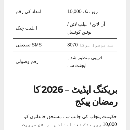
10,000 روپے تک
امداد کی رقم
آن لائن / ہیلپ لائن /
اہلیت چیک
یونین کونسل
8070 سے موصول ہوگا
تصدیقی SMS
قریبی منظور شدہ
رقم وصولی
ایجنٹ سے
بریکنگ اپڈیٹ – 2026 کا
رمضان پیکج
حکومت پنجاب کی جانب سے مستحق خاندانوں کو
10,000 روپے تک نقد امداد یا راشن سپورٹ