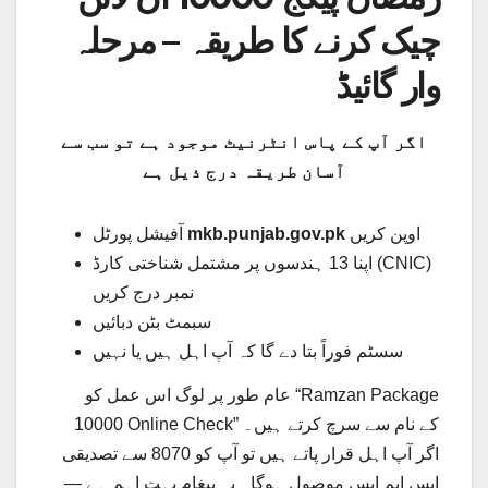
چیک کرنے کا طریقہ – مرحلہ
وار گائیڈ
اگر آپ کے پاس انٹرنیٹ موجود ہے تو سب سے
آسان طریقہ درج ذیل ہے
اوپن کریں
mkb.punjab.gov.pk
آفیشل پورٹل
اپنا 13 ہندسوں پر مشتمل شناختی کارڈ (CNIC)
نمبر درج کریں
سبمٹ بٹن دبائیں
سسٹم فوراً بتا دے گا کہ آپ اہل ہیں یا نہیں
عام طور پر لوگ اس عمل کو “Ramzan Package
10000 Online Check” کے نام سے سرچ کرتے ہیں۔
اگر آپ اہل قرار پاتے ہیں تو آپ کو 8070 سے تصدیقی
ایس ایم ایس موصول ہوگا۔ یہ پیغام بہت اہم ہے —