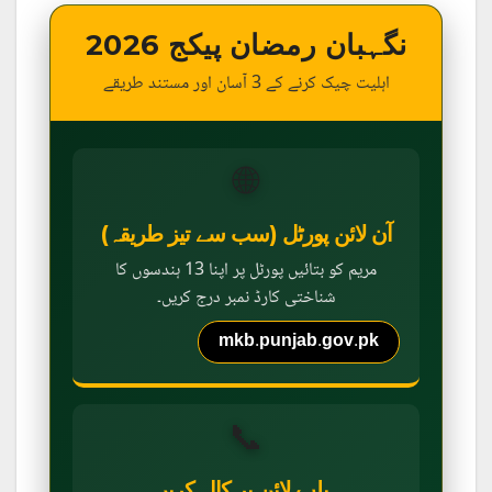
نگہبان رمضان پیکج 2026
اہلیت چیک کرنے کے 3 آسان اور مستند طریقے
🌐
آن لائن پورٹل (سب سے تیز طریقہ)
مریم کو بتائیں پورٹل پر اپنا 13 ہندسوں کا
شناختی کارڈ نمبر درج کریں۔
mkb.punjab.gov.pk
📞
ہیلپ لائن پر کال کریں