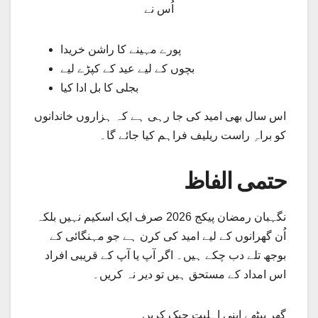
اُس نے
پورے مہینے کا راشن خریدا
بچوں کے لیے عید کے کپڑے لیے
بجلی کا بل ادا کیا
اس سال بھی امید کی جا رہی ہے کہ ہزاروں خاندانوں
کو براہِ راست ریلیف فراہم کیا جائے گا۔
حتمی الفاظ
نگہبان رمضان پیکج 2026 صرف ایک اسکیم نہیں بلکہ
اُن گھرانوں کے لیے امید کی کرن ہے جو مہنگائی کے
بوجھ تلے دب چکے ہیں۔ اگر آپ یا آپ کے قریبی افراد
اس امداد کے مستحق ہیں تو دیر نہ کریں۔
گھر بیٹھے اپنی اہلیت چیک کریں۔