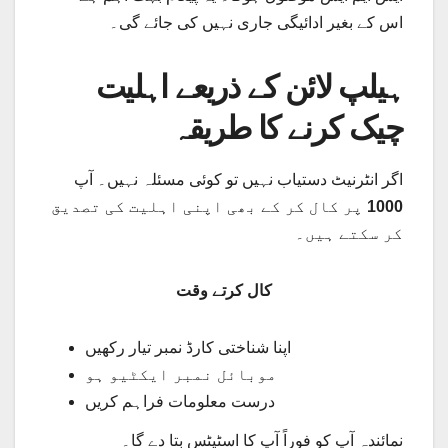
اس کے بغیر ادائیگی جاری نہیں کی جائے گی۔
ہیلپ لائن کے ذریعے اہلیت
چیک کرنے کا طریقہ
اگر انٹرنیٹ دستیاب نہیں تو کوئی مسئلہ نہیں۔ آپ
1000
پر کال کر کے بھی اپنی اہلیت کی تصدیق
کر سکتے ہیں۔
کال کرتے وقت
اپنا شناختی کارڈ نمبر تیار رکھیں
موبائل نمبر ایکٹیو ہو
درست معلومات فراہم کریں
نمائندہ آپ کو فوراً آپ کا اسٹیٹس بتا دے گا۔