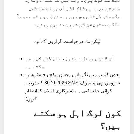
بہت سے لوگ پوچھ رہے ہیں کہ کیا دوبارہ
فارم بھرنا ہوگا؟ اگر آپ پہلے سے کسی
حکومتی ڈیٹا بیس میں رجسٹرڈ ہیں تو عموماً
الگ رجسٹریشن کی ضرورت نہیں ہوتی۔
لیکن نئے درخواست گزاروں کے لیے
آن لائن پورٹل کے ذریعے اپلائی کیا جا
سکتا ہے
بعض کیسز میں نگہبان رمضان پیکج رجسٹریشن
2026 8070 کے ذریعے SMS سروس بھی متعارف
کرائی جا سکتی ہے (سرکاری اعلان کا انتظار
کریں)
کون لوگ اہل ہو سکتے
ہیں؟