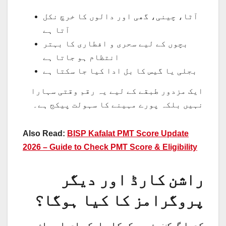
آٹا، چینی، گھی اور دالوں کا خرچ نکل
آتا ہے
بچوں کے لیے سحری و افطاری کا بہتر
انتظام ہو جاتا ہے
بجلی یا گیس کا بل ادا کیا جا سکتا ہے
ایک مزدور طبقے کے لیے یہ رقم وقتی سہارا
نہیں بلکہ پورے مہینے کا سہولت پیکج ہے۔
Also Read:
BISP Kafalat PMT Score Update
2026 – Guide to Check PMT Score & Eligibility
راشن کارڈ اور دیگر
پروگرامز کا کیا ہوگا؟