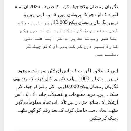
نگہبان رمضان پیکج چیک کرنے کا طریقہ 2026 ان تمام
افراد کے لیے جو کہ پریشان ہیں کہ وہ اہل ہیں یا
نہیں. نگہبان رمضان پیکج 10،000روپے کی رقم کو
گھر بیٹھے چیک کرنے کے لیے اپ نے مریم کو
بتائیں ویب سائٹ پر جا کر اپنا شناختی
کارڈ نمبر درج کر کے بھی ان لائن چیک کر
سکتے ہیں.
اس کے علاوہ اگر اپ کے پاس ان لائن سہولت موجود
نہیں ہے تو اپ 1000 ہیلپ لائن پر کال کرنے کے بعد بھی
نگہبان رمضان پیکج 10،000روپے کی رقم کو چیک کر
سکتے ہیں. مزید معلومات و تفصیلات جاننے کے لیے اس
ارٹیکل کے ساتھ جڑے رہیں تاکہ اپ تمام معلومات گھر
بیٹھے اسانی سے حاصل کرنے کے بعد رقم کو گھر بیٹھے
چیک کر سکیں.