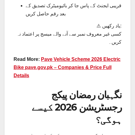
قریبی ایجنٹ کے پاس جا کر بائیومیٹرک تصدیق کے
بعد رقم حاصل کریں
⚠️ یاد رکھیں:
کسی غیر معروف نمبر سے آنے والے میسج پر اعتماد نہ
کریں۔
Read More:
Pave Vehicle Scheme 2026 Electric
Bike pave.gov.pk – Companies & Price Full
Details
نگہبان رمضان پیکج
رجسٹریشن 2026 کیسے
ہوگی؟