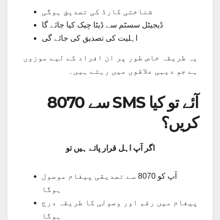
شناختی کارڈ کی تصدیق ہوگی
ڈیجیٹل سسٹم سے ڈیٹا چیک کیا جائے گا
اہلیت کی تصدیق کی جائے گی
یہ طریقہ خاص طور پر ان افراد کے لیے موزوں
ہے جو دیہی علاقوں میں رہتے ہیں۔
8070 سے SMS آئے تو کیا
کریں؟
اگر آپ اہل قرار پاتے ہیں تو
آپ کو 8070 سے تصدیقی پیغام موصول
ہوگا
پیغام میں رقم اور وصولی کا طریقہ درج
ہوگا