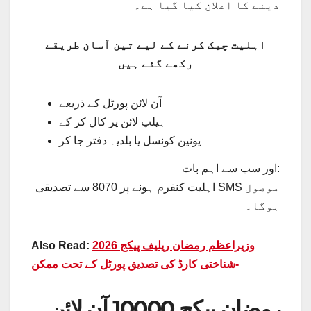
دینے کا اعلان کیا گیا ہے۔
اہلیت چیک کرنے کے لیے تین آسان طریقے
رکھے گئے ہیں
آن لائن پورٹل کے ذریعے
ہیلپ لائن پر کال کر کے
یونین کونسل یا بلدیہ دفتر جا کر
اور سب سے اہم بات:
اہلیت کنفرم ہونے پر 8070 سے تصدیقی SMS موصول
ہوگا۔
وزیراعظم رمضان ریلیف پیکج 2026
Also Read:
-شناختی کارڈ کی تصدیق پورٹل کے تحت ممکن
رمضان پیکج 10000 آن لائن