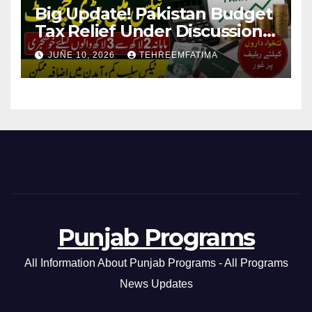
Big Update! Pakistan Budget
Tax Relief Under Discussion
for Middle-Income Families in
JUNE 10, 2026
TEHREEMFATIMA
Pakistan 2026/27
Punjab Programs
All Information About Punjab Programs - All Programs
News Updates