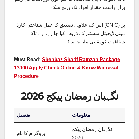
براہِ راست حقدار افراد تک پہنچ سکے۔
اس کے علاوہ، تصدیق کا عمل شناختی کارڈ (CNIC) پر
مبنی ڈیجیٹل سسٹم کے ذریعے کیا جا رہا ہے تاکہ
شفافیت کو یقینی بنایا جا سکے۔
Must Read:
Shehbaz Sharif Ramzan Package
13000 Apply Check Online & Know Widrawal
Procedure
نگہبان رمضان پیکج 2026
معلومات
تفصیل
نگہبان رمضان پیکج
پروگرام کا نام
2026