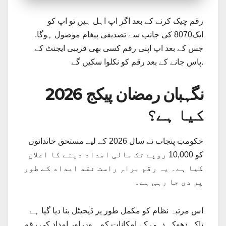
رقم چیک کرنے کے بعد اگر اپ اہل ہیں تو اپ کو
ایک8070 کی جانب سے تصدیقی پیغام موصول ہوگا.
جس کے بعد اپ اپنی رقم کسی بھی قریبی ایجنٹ کے
پاس جانے کے بعد رقم کو نکلوا سکیں گے.
نگہبان رمضان پیکج 2026
کیا ہے؟
حکومتِ پنجاب نے سال 2026 کے لیے مستحق خاندانوں
کو 10,000 روپے تک مالی امداد دینے کا اعلان
کیا ہے۔ یہ رقم براہِ راست نقد امداد کے طور
پر دی جا رہی ہے۔
اس مرتبہ نظام کو مکمل طور پر ڈیجیٹل بنا دیا گیا ہے
تاکہ دھوکہ دہی کے امکانات کم ہوں اور امداد کی رقم