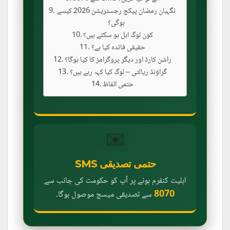
نگہبان رمضان پیکج رجسٹریشن 2026 کیسے
ہوگی؟
کون لوگ اہل ہو سکتے ہیں؟
حقیقی فائدہ کیا ہے؟
راشن کارڈ اور دیگر پروگرامز کا کیا ہوگا؟
گراؤنڈ ریالٹی – لوگ کیا کہہ رہے ہیں؟
حتمی الفاظ
✉️
حتمی تصدیقی SMS
اہلیت کنفرم ہونے پر آپ کو حکومت کی جانب سے
8070
سے تصدیقی میسج موصول ہوگا۔