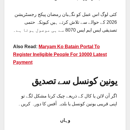
کئی لوگ اس عمل کو نگہبان رمضان پیکج رجسٹریشن
2026 کے حوالے سے تلاش کرتے ہیں کیونکہ حتمی
تصدیقی ایس ایم ایس 8070 سے ہی موصول ہوتا ہے۔
Also Read:
Maryam Ko Batain Portal To
Register Ineligible People For 10000 Latest
Payment
یونین کونسل سے تصدیق
اگر آن لائن یا کال کے ذریعے چیک کرنا مشکل لگے تو
اپنی قریبی یونین کونسل یا بلدیہ آفس کا دورہ کریں۔
وہاں