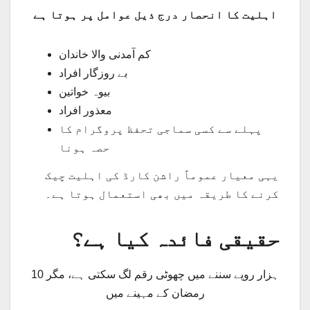
اہلیت کا انحصار درج ذیل عوامل پر ہوتا ہے
کم آمدنی والا خاندان
بے روزگار افراد
بیوہ خواتین
معذور افراد
پہلے سے کسی سماجی تحفظ پروگرام کا
حصہ ہونا
یہی معیار عموماً راشن کارڈ کی اہلیت چیک
کرنے کا طریقہ میں بھی استعمال ہوتا ہے۔
حقیقی فائدہ کیا ہے؟
10 ہزار روپے سننے میں چھوٹی رقم لگ سکتی ہے، مگر
رمضان کے مہینے میں