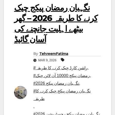
نگہبان رمضان پیکج چیک
کرنے کا طریقہ 2026 – گھر
بیٹھے اہلیت جانچنے کی
آسان گائیڈ
By
TehreemFatima
MAR 9, 2026
,
#راشن کارڈ چیک کرنے کا طریقہ
,
#رمضان پیکج 10000 آن لائن چیک
,
#نگہبان رمضان پیکج 2026
#نگہبان رمضان پیکج چیک کرنے کا
طریقہ
,
,
#نگہبان رمضان پیکج رجسٹریشن 2026